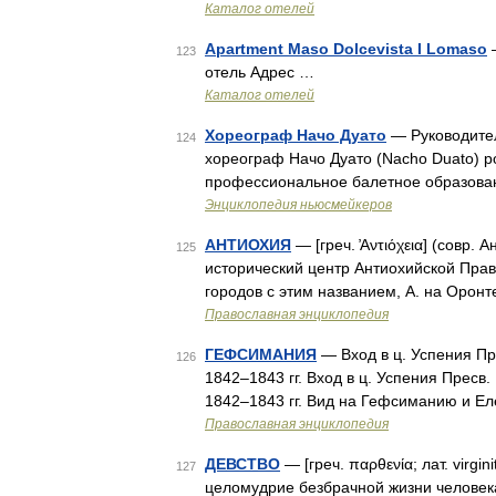
Каталог отелей
Apartment Maso Dolcevista I Lomaso
—
123
отель Адрес …
Каталог отелей
Хореограф Начо Дуато
— Руководите
124
хореограф Начо Дуато (Nacho Duato) р
профессиональное балетное образован
Энциклопедия ньюсмейкеров
АНТИОХИЯ
— [греч. ̓Αντιόχεια] (совр. 
125
исторический центр Антиохийской Прав
городов с этим названием, А. на Оронт
Православная энциклопедия
ГЕФСИМАНИЯ
— Вход в ц. Успения Пр
126
1842–1843 гг. Вход в ц. Успения Пресв
1842–1843 гг. Вид на Гефсиманию и Е
Православная энциклопедия
ДЕВСТВО
— [греч. παρθενία; лат. virgi
127
целомудрие безбрачной жизни человек