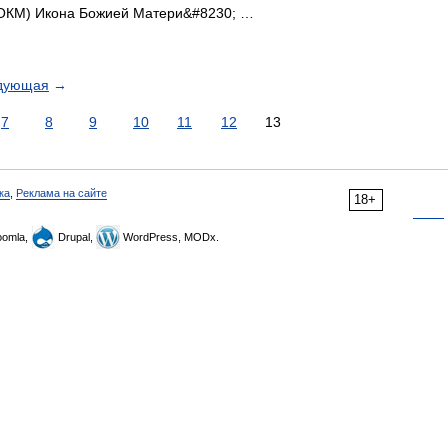
 (СОКМ) Икона Божией Матери&#8230; …
дующая
→
7
8
9
10
11
12
13
ка
,
Реклама на сайте
18+
omla,
Drupal,
WordPress, MODx.