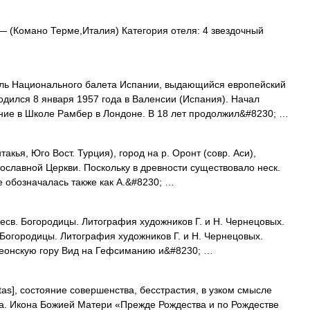
 (Комано Терме,Италия) Категория отеля: 4 звездочный
ль Национального балета Испании, выдающийся европейский
одился 8 января 1957 года в Валенсии (Испания). Начал
ие в Школе Рамбер в Лондоне. В 18 лет продолжил&#8230; …
Антакья, Юго Вост. Турция), город на р. Оронт (совр. Аси),
ославной Церкви. Поскольку в древности существовало неск.
е обозначалась также как А.&#8230; …
есв. Богородицы. Литография художников Г. и Н. Чернецовых.
. Богородицы. Литография художников Г. и Н. Чернецовых.
леонскую гору Вид на Гефсиманию и&#8230; …
nitas], состояние совершенства, бесстрастия, в узком смысле
а. Икона Божией Матери «Прежде Рождества и по Рождестве