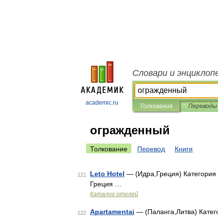
Словари и энциклоп
academic.ru
Толкования
Переводы
огражденный
Толкование
Перевод
Книги
Leto Hotel
— (Идра,Греция) Категория о
121
Греция …
Каталог отелей
Apartamentai
— (Паланга,Литва) Катего
122